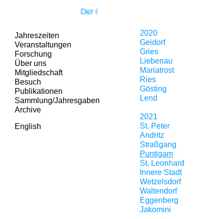
Der Grazer Kunstverein zieht um!
2020
Jahreszeiten
Geidorf
Veranstaltungen
Gries
Forschung
Liebenau
Über uns
Mariatrost
Mitgliedschaft
Ries
Besuch
Gösting
Publikationen
Lend
Sammlung/Jahresgaben
Archive
2021
St. Peter
English
Andritz
Straßgang
Puntigam
St. Leonhard
Innere Stadt
Wetzelsdorf
Waltendorf
Eggenberg
Jakomini