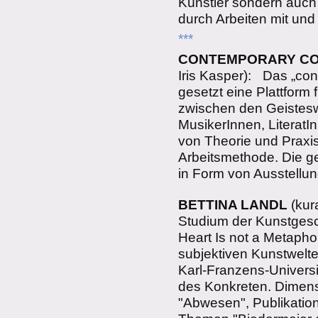
Künstler sondern auch 
durch Arbeiten mit und
***
CONTEMPORARY CO
Iris Kasper): Das „cont
gesetzt eine Plattform
zwischen den Geistesw
MusikerInnen, LiteratI
von Theorie und Praxis 
Arbeitsmethode. Die g
in Form von Ausstellun
BETTINA LANDL
(kur
Studium der Kunstgesc
Heart Is not a Metapho
subjektiven Kunstwelt
Karl-Franzens-Univers
des Konkreten. Dimens
"Abwesen", Publikation