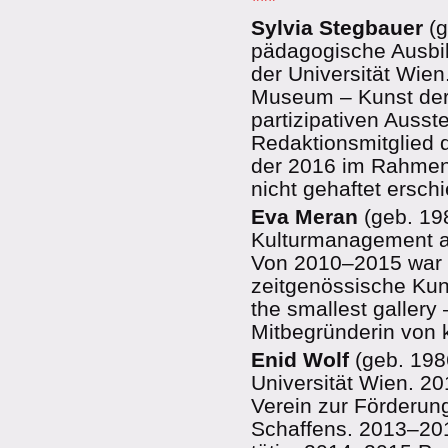
Sylvia Stegbauer
(g
pädagogische Ausbil
der Universität Wie
Museum – Kunst der
partizipativen Ausste
Redaktionsmitglied 
der 2016 im Rahmen 
nicht gehaftet erschi
Eva Meran
(geb. 198
Kulturmanagement an
Von 2010–2015 war si
zeitgenössische Kuns
the smallest gallery 
Mitbegründerin von k
Enid Wolf
(geb. 1986
Universität Wien. 20
Verein zur Förderung
Schaffens. 2013–201