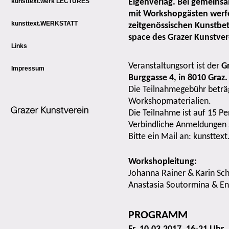
kunsttext.werk LECTURES
Eigenverlag.
Bei gemeinsa
mit
Workshopgästen
werfe
kunsttext.WERKSTATT
zeitgenössischen Kunstbet
space
des Grazer Kunstver
Links
Veranstaltungsort ist der
G
Impressum
Burggasse 4, in 8010 Graz.
Die
Teilnahmegebühr beträg
Workshopmaterialien
.
Die
Teilnahme ist auf 15 P
Verbindliche
Anmeldungen s
Bitte ein Mail an: kunsttex
Workshopleitung
:
Johanna Rainer & Karin Sc
Anastasia
Soutormina
& En
PROGRAMM