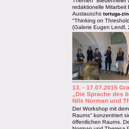
Themen "Biedermeier a
redaktionelle Mitarbeit
Austauschs
tortuga-zin
"Thinking on Threshold
(Galerie Eugen Lendl, 
13. - 17.07.2015 Gr
„Die Sprache des ö
Nils Norman und
T
Der Workshop mit dem T
Raums" konzentriert si
öffentlichen Raums. D
Norman und Theresa Pas