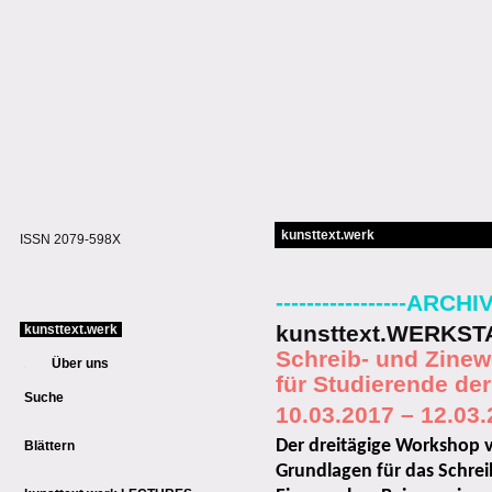
kunsttext.werk
ISSN 2079-598X
-----------------ARCHIV--
kunsttext.WERKST
kunsttext.werk
Schreib- und Zine
Über uns
für Studierende de
Suche
10.03.2017 – 12.03
Der dreitägige Workshop v
Blättern
Grundlagen für das Schrei