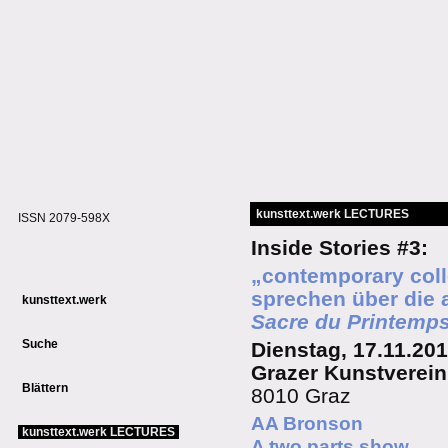
kunsttext.werk LECTURES
ISSN 2079-598X
Inside Stories #3:
„
contemporary
col
sprechen über die 
kunsttext.werk
Sacre du Printemp
Suche
Dienstag, 17.11.201
Grazer Kunstverein
Blättern
8010 Graz
AA Bronson
kunsttext.werk LECTURES
A two parts show