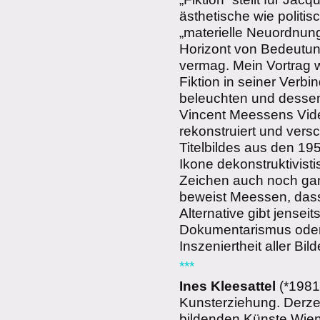
ästhetische wie politis
„materielle Neuordnung
Horizont von Bedeutu
vermag. Mein Vortrag 
Fiktion in seiner Verb
beleuchten und dessen
Vincent Meessens Vide
rekonstruiert und vers
Titelbildes aus den 19
Ikone dekonstruktivist
Zeichen auch noch ga
beweist Meessen, dass 
Alternative gibt jensei
Dokumentarismus oder 
Inszeniertheit aller Bild
***
Ines Kleesattel
(*1981
Kunsterziehung. Derzei
bildenden Künste Wien 