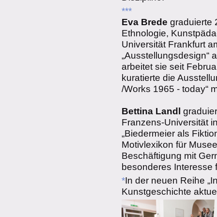
***
Eva Brede
graduierte 
Ethnologie, Kunstpädag
Universität Frankfurt 
„Ausstellungsdesign“ 
arbeitet sie seit Febr
kuratierte die Ausstel
/Works 1965 - today“ mi
Bettina Landl
graduier
Franzens-Universität i
„Biedermeier als Fiktio
Motivlexikon für Musee
Beschäftigung mit Germa
besonderes Interesse 
*
In der neuen Reihe „In
Kunstgeschichte aktuel