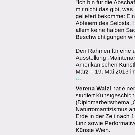
"Ich bin für die Absch
mir nicht das gibt, wa
geliefert bekomme: Ei
Abfeiern des Selbsts. 
allem keine halben Sac
Beschwichtigungen wir
Den Rahmen für eine a
Ausstellung „Maintena
Amerikanischen Künstl
März – 19. Mai 2013 im
***
Verena Walzl
hat eine
studiert Kunstgeschich
(Diplomarbeitsthema „
Naturromantizismus am
Erde in der Zeit nach 1
Linz sowie Performati
Künste Wien.