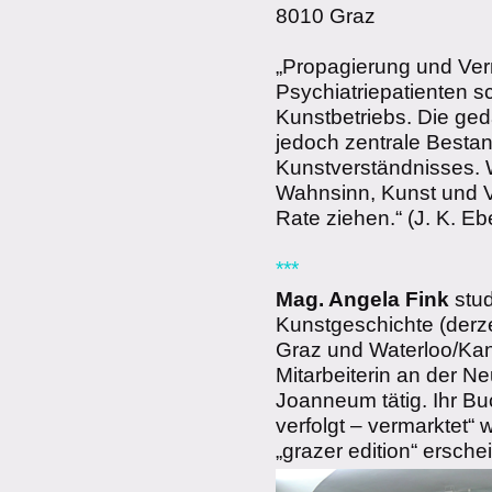
8010 Graz
„Propagierung und Ver
Psychiatriepatienten s
Kunstbetriebs. Die ge
jedoch zentrale Besta
Kunstverständnisses. 
Wahnsinn, Kunst und V
Rate ziehen.“ (J. K. Ebe
***
Mag. Angela Fink
stu
Kunstgeschichte (derz
Graz und Waterloo/Kana
Mitarbeiterin an der 
Joanneum tätig. Ihr Buc
verfolgt – vermarktet“ 
„grazer edition“ ersche