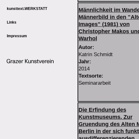
kunsttext.WERKSTATT
Männlichkeit im Wande
Männerbild in den "Alt
Links
Images" (1981) von
Christopher Makos un
Impressum
Warhol
Autor:
Katrin
Schmidt
Jahr:
2014
Textsorte:
Seminararbeit
Die Erfindung des
Kunstmuseums. Zur
Gruendung des Alten
Berlin in der sich funk
ausdifferenzierenden