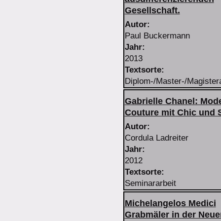
Gesellschaft.
Autor:
Paul
Buckermann
Jahr:
2013
Textsorte:
Diplom-/Master-/Magistera
Gabrielle Chanel: Mod
Couture mit Chic und St
Autor:
Cordula
Ladreiter
Jahr:
2012
Textsorte:
Seminararbeit
Michelangelos Medici
Grabmäler in der Neue