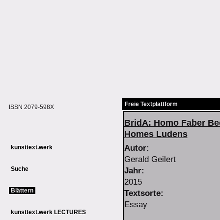
Freie Textplattform
ISSN 2079-598X
BridA: Homo Faber B
Homes Ludens
Autor:
kunsttext.werk
Gerald
Geilert
Suche
Jahr:
2015
Blättern
Textsorte:
Essay
kunsttext.werk LECTURES