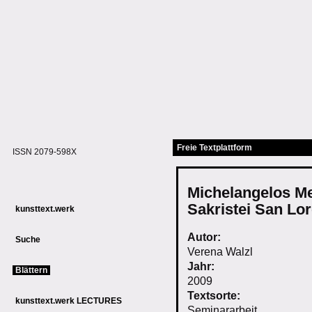
Freie Textplattform
ISSN 2079-598X
Michelangelos Me
Sakristei San Lor
kunsttext.werk
Autor:
Suche
Verena
Walzl
Jahr:
Blättern
2009
Textsorte:
kunsttext.werk LECTURES
Seminararbeit