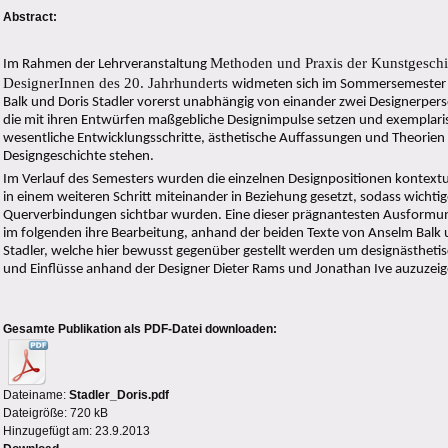
Abstract:
Methoden und Praxis der Kunstgeschi
Im Rahmen der Lehrveranstaltung
DesignerInnen des 20. Jahrhunderts
widmeten sich im Sommersemester
Balk und Doris Stadler vorerst unabhängig von einander zwei Designerperso
die mit ihren Entwürfen maßgebliche Designimpulse setzen und exemplaris
wesentliche Entwicklungsschritte, ästhetische Auffassungen und Theorien
Designgeschichte stehen.
Im Verlauf des Semesters wurden die einzelnen Designpositionen kontextua
in einem weiteren Schritt miteinander in Beziehung gesetzt, sodass wichtig
Querverbindungen sichtbar wurden. Eine dieser prägnantesten Ausformu
im folgenden ihre Bearbeitung, anhand der beiden Texte von Anselm Balk 
Stadler, welche hier bewusst gegenüber gestellt werden um designästhetis
und Einflüsse anhand der Designer Dieter Rams und Jonathan Ive auzuzeig
Gesamte Publikation als PDF-Datei downloaden:
Dateiname:
Stadler_Doris.pdf
Dateigröße: 720 kB
Hinzugefügt am: 23.9.2013