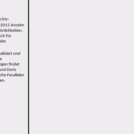
chte:
 2012 Anselm
̈nlichkeiten,
ch für
 der
lisiert und
e
ngen findet
und Doris
che Parallelen
en.